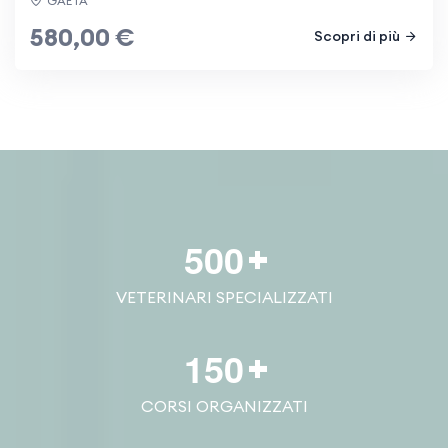
GAETA
580,00 €
Scopri di più
5
0
0
VETERINARI SPECIALIZZATI
1
5
0
CORSI ORGANIZZATI