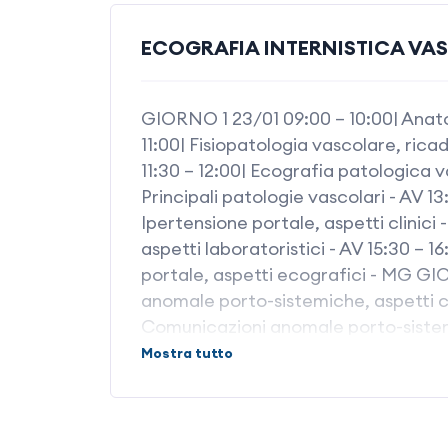
ECOGRAFIA INTERNISTICA VA
GIORNO 1 23/01 09:00 – 10:00| Anat
11:00| Fisiopatologia vascolare, ricad
11:30 – 12:00| Ecografia patologica 
Principali patologie vascolari - AV 1
Ipertensione portale, aspetti clinici 
aspetti laboratoristici - AV 15:30 – 1
portale, aspetti ecografici - MG GI
anomale porto-sistemiche, aspetti clin
Comunicazioni anomale porto-sistemic
Pausa caffè 11:30 – 12:15| Comunicaz
Mostra tutto
ecografici 2 - MG 12:15 – 13:00| Co
aspetti terapeutici e prognostici - A