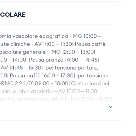
SCOLARE
omia vascolare ecografica - MG 10:00 –
ute cliniche - AV 11:00 – 11:30| Pausa caffè
vascolare generale – MG 12:00 – 13:00|
3:00 – 14:00| Pausa pranzo 14:00 – 14:45|
- AV 14:45 – 15:30| Ipertensione portale,
6:00| Pausa caffè 16:00 – 17:30| Ipertensione
ORNO 2 24/01 09:00 – 10:00| Comunicazioni
ici e laboratoristici - AV 10:00 – 11:00|
he, aspetti ecografici 1 - MG 11:00 – 11:30|
ioni anomale porto-sistemiche, aspetti
municazioni anomale porto-sistemiche,
V