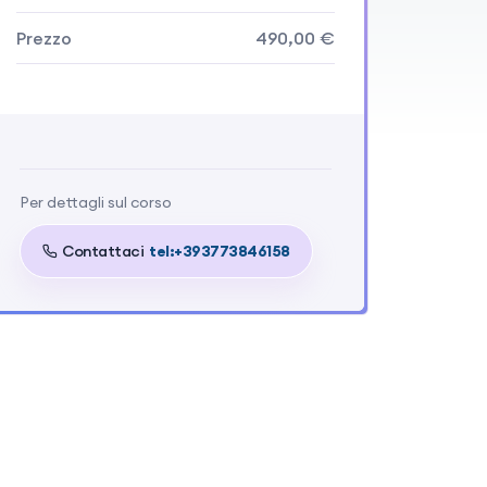
Prezzo
490,00 €
Di cui iva
107,80 €
Per dettagli sul corso
Contattaci
tel:+393773846158