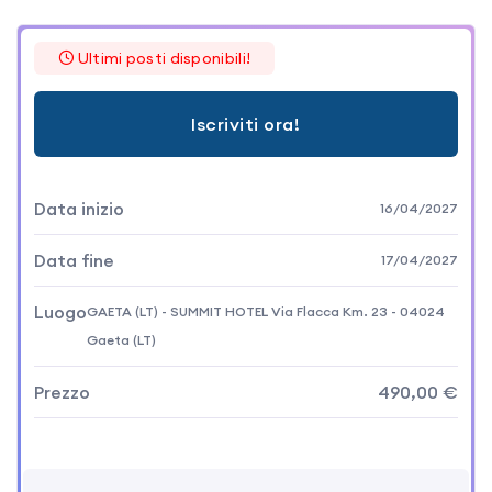
16:30 Pausa caffè 16:30 – 17:30 Casi clinici – MG/AV
Ultimi posti disponibili!
Iscriviti ora!
Data inizio
16/04/2027
Data fine
17/04/2027
Luogo
GAETA (LT) - SUMMIT HOTEL Via Flacca Km. 23 - 04024
Gaeta (LT)
Prezzo
490,00 €
Di cui iva
107,80 €