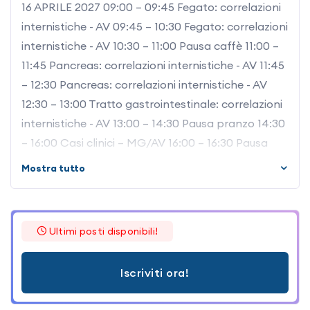
16 APRILE 2027 09:00 – 09:45 Fegato: correlazioni
internistiche - AV 09:45 – 10:30 Fegato: correlazioni
internistiche - AV 10:30 – 11:00 Pausa caffè 11:00 –
11:45 Pancreas: correlazioni internistiche - AV 11:45
– 12:30 Pancreas: correlazioni internistiche - AV
12:30 – 13:00 Tratto gastrointestinale: correlazioni
internistiche - AV 13:00 – 14:30 Pausa pranzo 14:30
– 16:00 Casi clinici – MG/AV 16:00 – 16:30 Pausa
caffè 16:30 – 17:30 Casi clinici – MG/AV 17 APRILE
Mostra tutto
2027 09:00 – 09:45 Reni: correlazioni internistiche -
AV 09:45 – 10:30 Milza: correlazioni internistiche -
AV 10:30 – 11:00 Pausa caffè 11:00 – 11:45 Apparato
Ultimi posti disponibili!
genitale femminile: correlazioni internistiche - AV
11:45 – 12:30 Apparato genitale maschile:
Iscriviti ora!
correlazioni internistiche – AV 12:30 – 14:00 Pausa
pranzo 14:30 – 16:00 Casi clinici – MG/AV 16:00 –