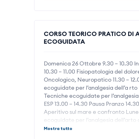
CORSO TEORICO PRATICO DI 
ECOGUIDATA
Domenica 26 Ottobre 9.30 – 10.30 In
10.30 – 11.00 Fisiopatologia del dolo
Oncologico, Neuropatico 11.30 – 12.
ecoguidate per l’analgesia dell’a rto
Tecniche ecoguidate per l’analgesia l
ESP 13.00 – 14.30 Pausa Pranzo 14.30 –
Aperitivo sul mare e confronto Lune
ecoguidate per l’analgesia dell’arto
Analgesia ecoguidata dell’Addome: T
Mostra tutto
caffè 12.00 – 1 3 . 0 0 Analgesia ecog