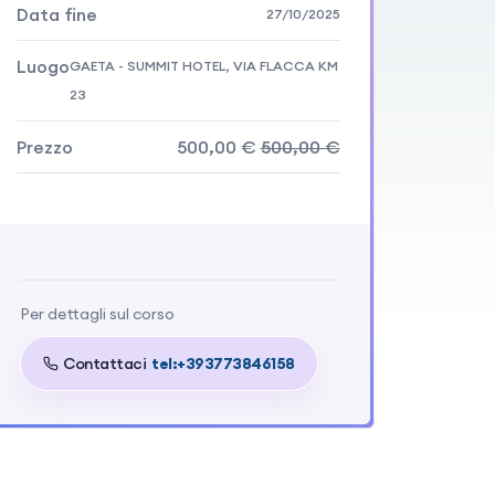
Data fine
27/10/2025
Luogo
GAETA - SUMMIT HOTEL, VIA FLACCA KM
23
Prezzo
500,00 €
500,00 €
Di cui iva
110,00 €
Per dettagli sul corso
Contattaci
tel:+393773846158