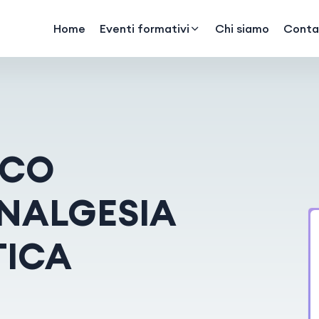
Home
Eventi formativi
Chi siamo
Contat
ICO
ANALGESIA
TICA