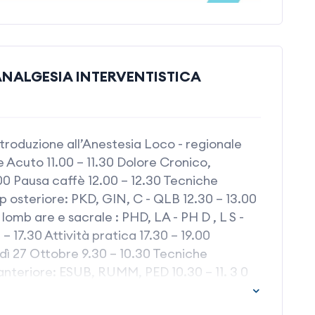
ANALGESIA INTERVENTISTICA
troduzione all’Anestesia Loco - regionale
re Acuto 11.00 – 11.30 Dolore Cronico,
00 Pausa caffè 12.00 – 12.30 Tecniche
 p osteriore: PKD, GIN, C - QLB 12.30 – 13.00
omb are e sacrale : PHD, LA - PH D , L S -
 17.30 Attività pratica 17.30 – 19.00
dì 27 Ottobre 9.30 – 10.30 Tecniche
 anteriore: ESUB, RUMM, PED 10.30 – 11. 3 0
AP, QLB, TA - ESP, RMI 11.30 – 12.00 Pausa
uidata del torace e del collo: ESP, SVP, t -