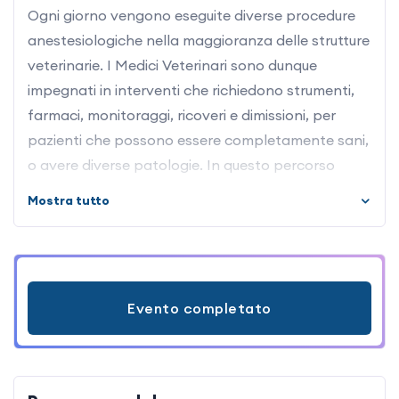
Ogni giorno vengono eseguite diverse procedure
anestesiologiche nella maggioranza delle strutture
veterinarie. I Medici Veterinari sono dunque
impegnati in interventi che richiedono strumenti,
farmaci, monitoraggi, ricoveri e dimissioni, per
pazienti che possono essere completamente sani,
o avere diverse patologie. In questo percorso
analizzeremo i passaggi, e la dotazione tecnica
Mostra tutto
indispensabile, per sedare un paziente, indurlo
all’anestesia generale, gestire il mantenimento
della narcosi, e fornire una adeguata analgesia.
Inizieremo parlando della dotazione minima di
Evento completato
farmaci e strumenti legati alla pratica
anestesiologica, ci confronteremo sulla gestione
della comunicazione col proprietario, sui costi
dell’anestesia, fino ad affrontare le complicazioni,