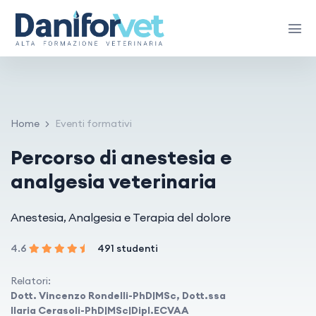
Home
Eventi formativi
Percorso di anestesia e
analgesia veterinaria
Anestesia, Analgesia e Terapia del dolore
4.6
491 studenti
Relatori:
Dott. Vincenzo Rondelli-PhD|MSc, Dott.ssa
Ilaria Cerasoli-PhD|MSc|Dipl.ECVAA