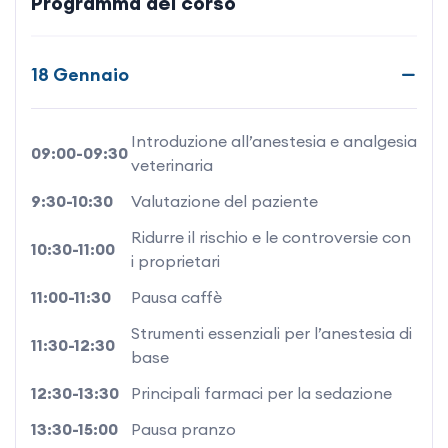
Programma del corso
l’emergenza perioperatoria, e diversi casi clinici
complessi. Sei incontri, interconnessi tra loro, per
approcciare con maggiore consapevolezza
18 Gennaio
l’attività anestesiologica nel cane e nel gatto.
Introduzione all’anestesia e analgesia
09:00-09:30
veterinaria
9:30-10:30
Valutazione del paziente
Ridurre il rischio e le controversie con
10:30-11:00
i proprietari
11:00-11:30
Pausa caffè
Strumenti essenziali per l’anestesia di
11:30-12:30
base
12:30-13:30
Principali farmaci per la sedazione
13:30-15:00
Pausa pranzo