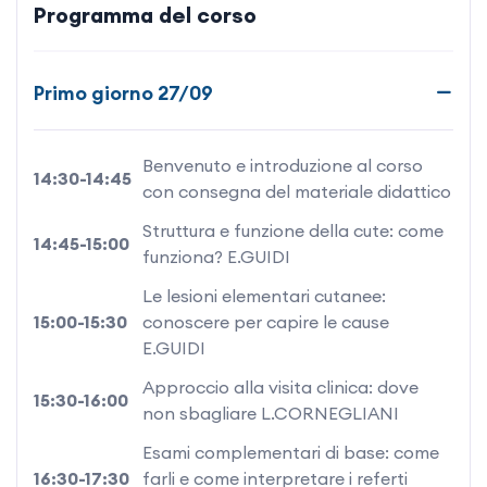
citologici inerenti alle principali malattie
Programma del corso
dermatologiche con discussione dei referti stilati
dai partecipanti;
Primo giorno 27/09
al pomeriggio focus on: malattie allergiche del
cane e del gatto, come affrontarle e risolverle con
Benvenuto e introduzione al corso
14:30-14:45
i mezzi a nostra disposizione; otite diagnosi e
con consegna del materiale didattico
terapia. Il terzo giorno sarà dedicato alla
Struttura e funzione della cute: come
14:45-15:00
discussione di casi clinici interattivi presentati dai
funziona? E.GUIDI
relatori e dai partecipanti.
Le lesioni elementari cutanee:
15:00-15:30
conoscere per capire le cause
E.GUIDI
Approccio alla visita clinica: dove
15:30-16:00
non sbagliare L.CORNEGLIANI
Esami complementari di base: come
16:30-17:30
farli e come interpretare i referti