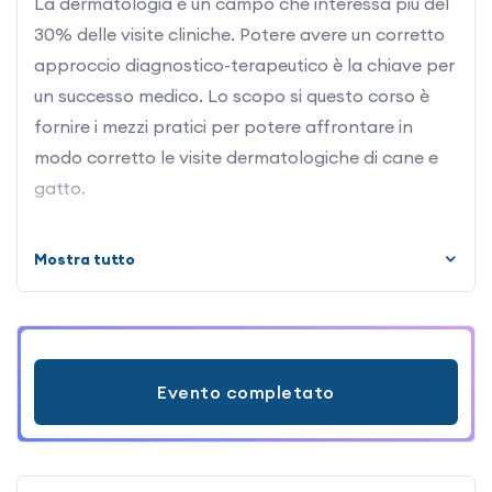
La dermatologia è un campo che interessa più del
30% delle visite cliniche. Potere avere un corretto
approccio diagnostico-terapeutico è la chiave per
un successo medico. Lo scopo si questo corso è
fornire i mezzi pratici per potere affrontare in
modo corretto le visite dermatologiche di cane e
gatto.
Nel primo giorno faremo un ripasso generale della
Mostra tutto
struttura della cute, delle lesioni dermatologiche
primarie e secondarie; affronteremo anche le
principali metodiche diagnostiche. Nel secondo
giorno il programma si arricchirà dei seguenti temi:
Evento completato
al mattino: esercitazioni pratiche delle metodiche
diagnostiche apprese, lettura dei preparati