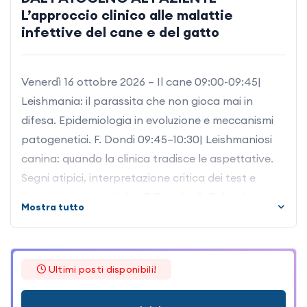
L’approccio clinico alle malattie
infettive del cane e del gatto
Venerdì 16 ottobre 2026 – Il cane 09:00-09:45|
Leishmania: il parassita che non gioca mai in
difesa. Epidemiologia in evoluzione e meccanismi
patogenetici. F. Dondi 09:45–10:30| Leishmaniosi
canina: quando la clinica tradisce le aspettative.
Segni atipici, interpretazione critica dei test e
strategie terapeutiche. F. Dondi e S. Paltrinieri
Mostra tutto
10:30–11:00| Pausa caffè 11:00–11:45| Leptospira:
una vecchia conoscenza con abitudini nuove.
Sierovarianti emergenti, ambiente e rischio
Ultimi posti disponibili!
zoonosico. F. Dondi 11:45–12:30| Leptospirosi:
diagnosi e terapia senza automatismi. Dal