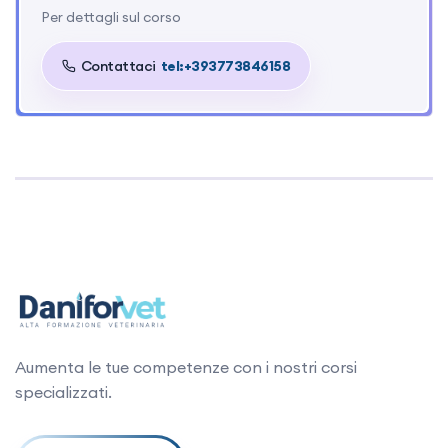
del midollo spinale (Gernone) 17:15-18:15 Sessione
Per dettagli sul corso
interattiva (video): Casi clinici per essere sicuri di
avere capito! (Gernone)
Contattaci
tel:+393773846158
Aumenta le tue competenze con i nostri corsi
specializzati.