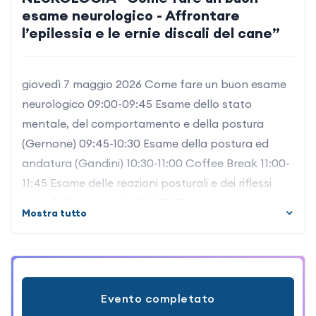
esame neurologico - Affrontare
l’epilessia e le ernie discali del cane”
giovedì 7 maggio 2026 Come fare un buon esame
neurologico 09:00-09:45 Esame dello stato
mentale, del comportamento e della postura
(Gernone) 09:45-10:30 Esame della postura ed
andatura (Gandini) 10:30-11:00 Coffee Break 11:00-
11:45 Esame delle reazioni posturali e dei riflessi
spinali (Gernone) 11:45-12:30 Esame dei nervi
Mostra tutto
cranici (Gandini) 12:30-14:00 Pausa pranzo 14:00-
14:45 L’esame di palpazione e della sensibilità
(Gernone) 14:45-15:30 La localizzazione
intracranica e le principali diagnosi differenziali
Evento completato
(Gandini) 15:30-16:00 Coffee Break 16:00-16:45 La