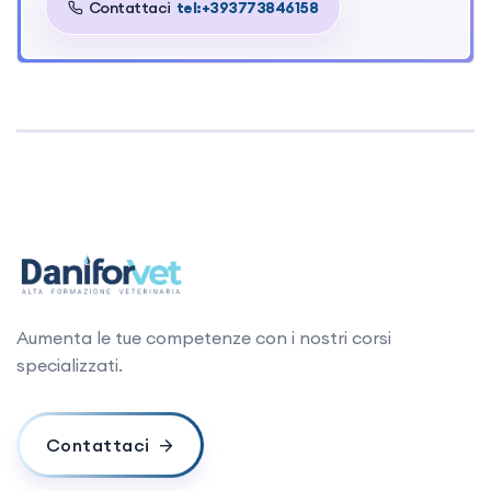
Contattaci
tel:+393773846158
Gestione del dolore in PS e ICU (Gamba) 12.30-
14.00 Pausa pranzo 14.00-15.00 Emergenze
Oftalmologiche (Gaglio) 15.00-15.30 Pausa Caffè
15.30-17.00 Come utilizzare i farmaci cardio e
vasoattivi (Gamba)
Aumenta le tue competenze con i nostri corsi
specializzati.
Contattaci