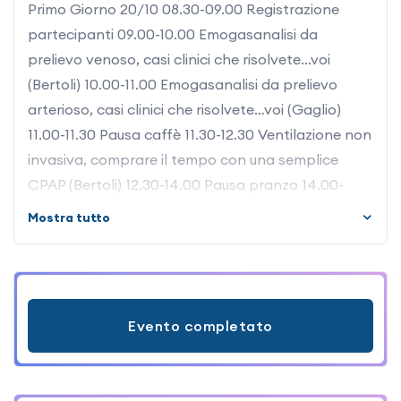
Primo Giorno 20/10 08.30-09.00 Registrazione
partecipanti 09.00-10.00 Emogasanalisi da
prelievo venoso, casi clinici che risolvete…voi
(Bertoli) 10.00-11.00 Emogasanalisi da prelievo
arterioso, casi clinici che risolvete…voi (Gaglio)
11.00-11.30 Pausa caffè 11.30-12.30 Ventilazione non
invasiva, comprare il tempo con una semplice
CPAP (Bertoli) 12.30-14.00 Pausa pranzo 14.00-
15.00 Le edocrinopatie scompensate come
Mostra tutto
affrontarle e gestirle in emergenza (Bertoli) 15.00-
15.30 Pausa caffè 15.30-16.30 Come gestisco un
tamponamento cardiaco (Gaglio) 16.30-18.00
Principi fisiopatologici e terapeutici delle aritmie
Evento completato
pericolose per la vita (Bertoli) Secondo Giorno
21/10 8.30-9.30 Pocus cardio: valutazione della
funzionalità cardiaca in emergenza (Bertoli e/o